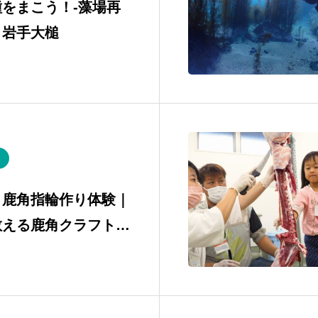
をまこう！-藻場再
｜岩手大槌
】鹿角指輪作り体験｜
教える鹿角クラフトワ
in 大槌