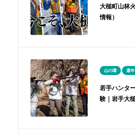
大槌町山林
情報）
山の環
通年
若手ハンタ
験｜岩手大