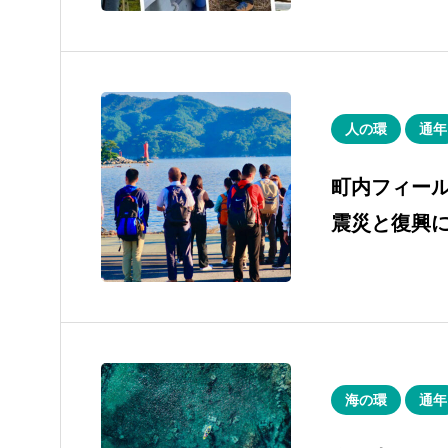
人の環
通年
町内フィー
震災と復興に
海の環
通年