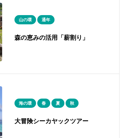
山の環
通年
森の恵みの活用「薪割り」
海の環
春
夏
秋
大冒険シーカヤックツアー