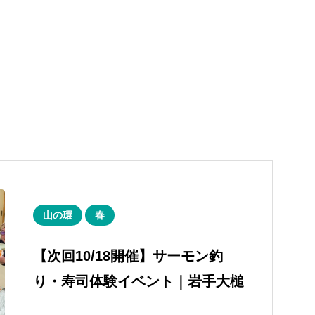
山の環
春
【次回10/18開催】サーモン釣
り・寿司体験イベント｜岩手大槌