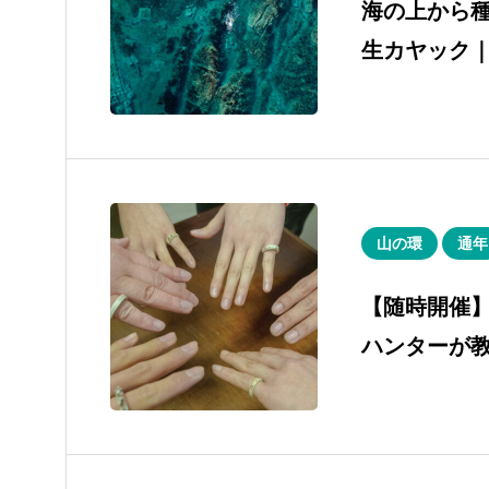
海の上から種
生カヤック
山の環
通年
【随時開催
ハンターが
ークショップ 