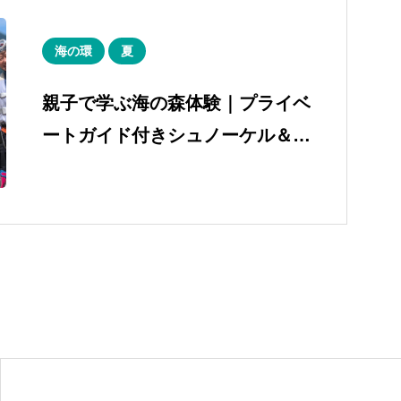
海の環
夏
親子で学ぶ海の森体験｜プライベ
ートガイド付きシュノーケル＆
SUP in 大槌