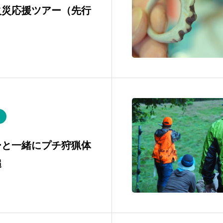
火災応援ツアー（先行
ーと一緒にプチ狩猟体
槌