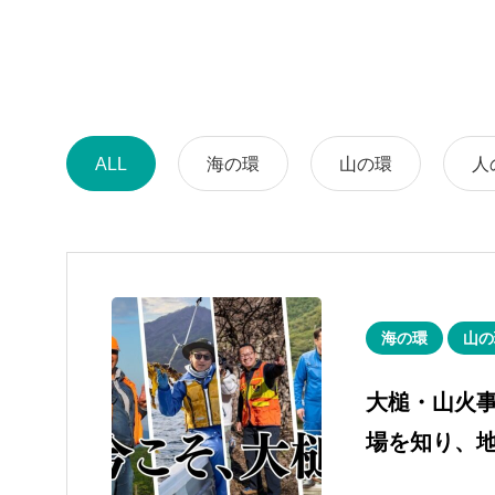
ALL
海の環
山の環
人
海の環
山の
大槌・山火事
場を知り、
応援する1泊