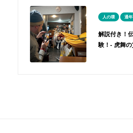
人の環
通年
解説付き！
験！- 虎舞