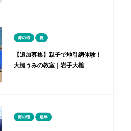
海の環
夏
【追加募集】親子で地引網体験！
大槌うみの教室｜岩手大槌
海の環
通年