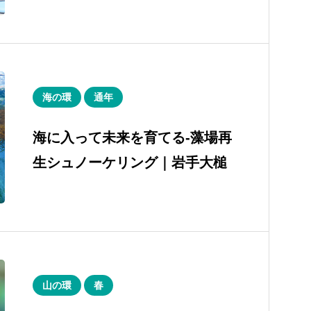
海の環
通年
海に入って未来を育てる-藻場再
生シュノーケリング｜岩手大槌
山の環
春