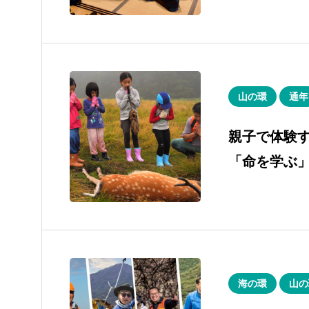
山の環
通年
親子で体験
「命を学ぶ」
MOMIJIフ
海の環
山の