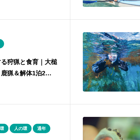
する狩猟と食育｜大槌
鹿猟＆解体1泊2日
ルコースツアー
環
人の環
通年