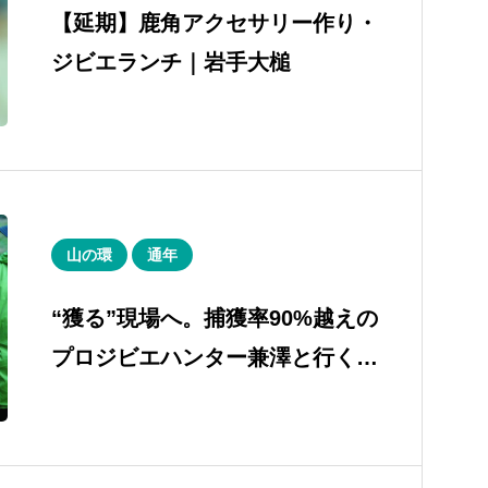
【延期】鹿角アクセサリー作り・
ジビエランチ｜岩手大槌
山の環
通年
“獲る”現場へ。捕獲率90%越えの
プロジビエハンター兼澤と行くリ
アル狩猟同行｜岩手大槌