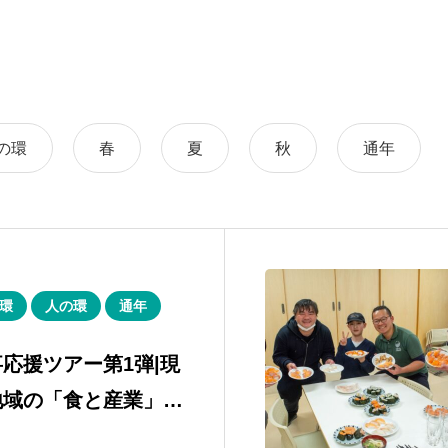
の環
春
夏
秋
通年
環
人の環
通年
応援ツアー第1弾|現
地域の「食と産業」を
2日