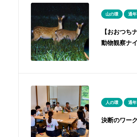
山の環
通年
【おおつち
動物観察ナ
人の環
通年
決断のワー