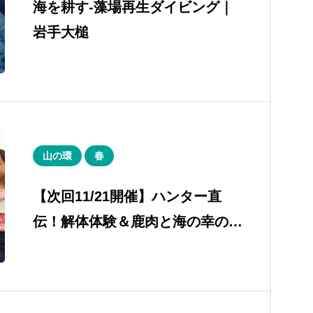
海を耕す-藻場再生ダイビング｜
岩手大槌
山の環
春
【次回11/21開催】ハンター直
伝！解体体験＆鹿肉と海の幸の
BBQ｜岩手大槌