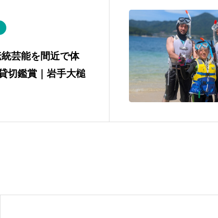
伝統芸能を間近で体
の貸切鑑賞｜岩手大槌