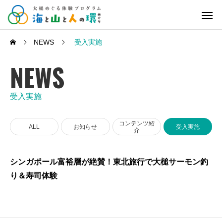
NEWS
受入実施
NEWS
受入実施
コンテンツ紹
ALL
お知らせ
受入実施
介
シンガポール富裕層が絶賛！東北旅行で大槌サーモン釣
り＆寿司体験