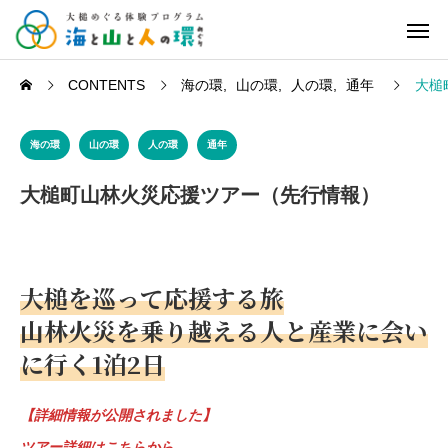
CONTENTS
海の環
山の環
人の環
通年
大槌
海の環
山の環
人の環
通年
大槌町山林火災応援ツアー（先行情報）
大槌を巡って応援する旅
山林火災を乗り越える人と産業に会い
に行く1泊2日
【詳細情報が公開されました】
ツアー詳細はこちらから