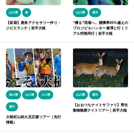
山の環
春
山の環
通年
【延期】鹿角アクセサリー作り・
“獲る”現場へ。捕獲率90%越えの
ジビエランチ｜岩手大槌
プロジビエハンター兼澤と行くリ
アル狩猟同行｜岩手大槌
海の環
山の環
人の環
山の環
通年
【おおつちナイトサファリ】野生
通年
動物観察ナイトツアー｜岩手大槌
大槌町山林火災応援ツアー（先行
情報）