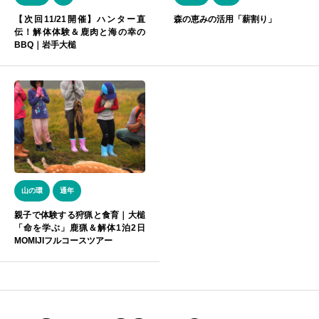
【次回11/21開催】ハンター直
森の恵みの活用「薪割り」
伝！解体体験＆鹿肉と海の幸の
BBQ｜岩手大槌
山の環
通年
親子で体験する狩猟と食育｜大槌
「命を学ぶ」鹿猟＆解体1泊2日
MOMIJIフルコースツアー