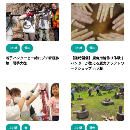
山の環
通年
山の環
通年
若手ハンターと一緒にプチ狩猟体
【随時開催】鹿角指輪作り体験｜
験｜岩手大槌
ハンターが教える鹿角クラフトワ
ークショップ in 大槌
山の環
春
山の環
通年