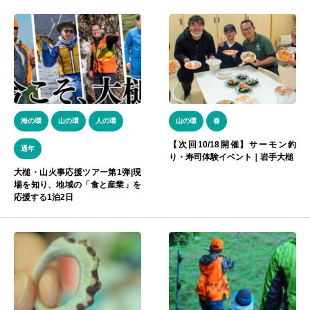
海の環
山の環
人の環
山の環
春
【次回10/18開催】サーモン釣
通年
り・寿司体験イベント｜岩手大槌
大槌・山火事応援ツアー第1弾|現
場を知り、地域の「食と産業」を
応援する1泊2日