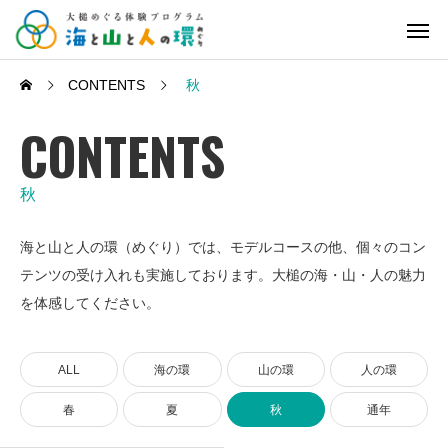
CONTENTS
秋
CONTENTS
秋
海と山と人の環（めぐり）では、モデルコースの他、個々のコン
テンツの受け入れも実施しております。大槌の海・山・人の魅力
を体感してください。
ALL
海の環
山の環
人の環
春
夏
秋
通年